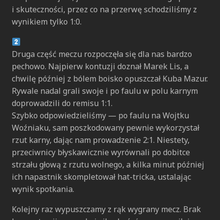
i skuteczności, przez co na przerwę schodziliśmy z
wynikiem tylko 1:0.
Druga część meczu rozpoczęła się dla nas bardzo
pechowo. Najpierw kontuzji doznał Marek Lis, a
chwilę później z bólem boisko opuszczał Kuba Mazur.
Rywale nadal grali swoje i po faulu w polu karnym
doprowadzili do remisu 1:1.
Szybko odpowiedzieliśmy — po faulu na Wojtku
Woźniaku, sam poszkodowany pewnie wykorzystał
rzut karny, dając nam prowadzenie 2:1. Niestety,
przeciwnicy błyskawicznie wyrównali po dobitce
strzału głową z rzutu wolnego, a kilka minut później
ich napastnik skompletował hat-tricka, ustalając
wynik spotkania.
Kolejny raz wypuszczamy z rąk wygrany mecz. Brak