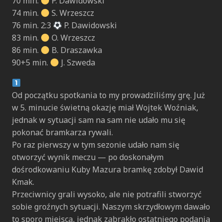
70 min.
P. Dawidowski
74 min.
S. Wrzeszcz
76 min. 2:3
P. Dawidowski
83 min.
O. Wrzeszcz
86 min.
B. Draszawka
90+5 min.
J. Szweda
Od początku spotkania to my prowadziliśmy grę. Już
w 5. minucie świetną okazję miał Wojtek Woźniak,
jednak w sytuacji sam na sam nie udało mu się
pokonać bramkarza rywali.
Po raz pierwszy w tym sezonie udało nam się
otworzyć wynik meczu — po doskonałym
dośrodkowaniu Kuby Mazura bramkę zdobył Dawid
Kmak.
Przeciwnicy grali wysoko, ale nie potrafili stworzyć
sobie groźnych sytuacji. Naszym skrzydłowym dawało
to sporo miejsca, jednak zabrakło ostatniego podania